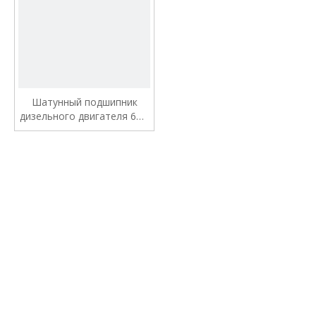
Шатунный подшипник
дизельного двигателя 6BT
4893693 396956