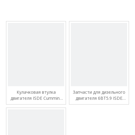
Кулачковая втулка
Запчасти для дизельного
двигателя ISDE Cummins
двигателя 6BT5.9 ISDE
Втулка
Верхний главный
распределительного вала
подшипник коленчатого
вала