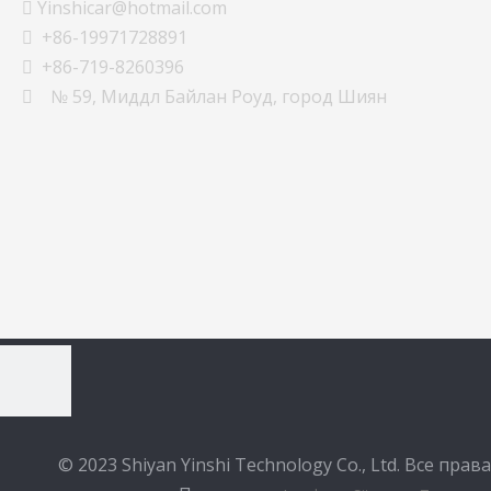
Yinshicar@hotmail.com

+86-19971728891

+86-719-8260396

№ 59, Миддл Байлан Роуд, город Шиян

Новости
© 2023 Shiyan Yinshi Technology Co., Ltd. Все права